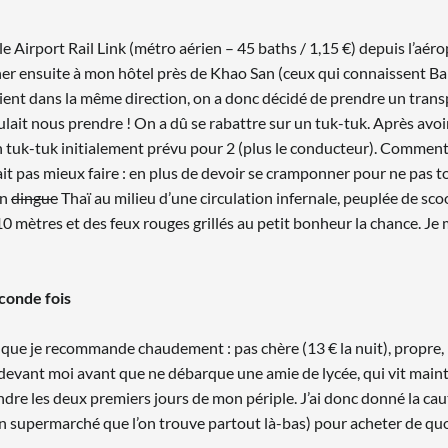
le Airport Rail Link (métro aérien – 45 baths / 1,15 €) depuis l’aér
ner ensuite à mon hôtel près de Khao San (ceux qui connaissent Ba
aient dans la même direction, on a donc décidé de prendre un trans
ulait nous prendre ! On a dû se rabattre sur un tuk-tuk. Après avoi
n tuk-tuk initialement prévu pour 2 (plus le conducteur). Comment 
it pas mieux faire : en plus de devoir se cramponner pour ne pas t
un
dingue
Thaï au milieu d’une circulation infernale, peuplée de scoo
0 mètres et des feux rouges grillés au petit bonheur la chance. Je 
econde fois
, que je recommande chaudement : pas chère (13 € la nuit), propre
h devant moi avant que ne débarque une amie de lycée, qui vit maint
oindre les deux premiers jours de mon périple. J’ai donc donné la c
(un supermarché que l’on trouve partout là-bas) pour acheter de quo