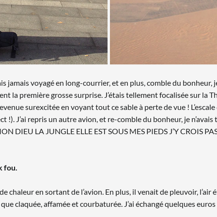
is jamais voyagé en long-courrier, et en plus, comble du bonheur, je
t la première grosse surprise. J’étais tellement focalisée sur la Tha
devenue surexcitée en voyant tout ce sable à perte de vue ! L’esca
ct !). J’ai repris un autre avion, et re-comble du bonheur, je n’avai
H MON DIEU LA JUNGLE ELLE EST SOUS MES PIEDS J’Y CROIS PAS !!! ».
k fou.
e chaleur en sortant de l’avion. En plus, il venait de pleuvoir, l’air 
en que claquée, affamée et courbaturée. J’ai échangé quelques euros