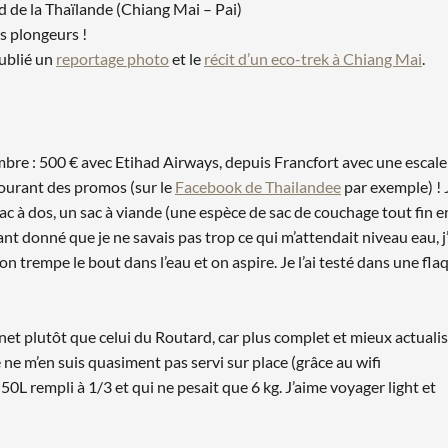
d de la Thaïlande (Chiang Mai – Pai)
es plongeurs !
publié un
reportage photo
et le
récit d’un eco-trek à Chiang Mai
.
ovembre : 500 € avec Etihad Airways, depuis Francfort avec une esc
courant des promos (sur le
Facebook de Thailandee
par exemple) ! 
ac à dos, un sac à viande (une espèce de sac de couchage tout fin en
Étant donné que je ne savais pas trop ce qui m’attendait niveau eau, 
on trempe le bout dans l’eau et on aspire. Je l’ai testé dans une fl
net plutôt que celui du Routard, car plus complet et mieux actualis
e ne m’en suis quasiment pas servi sur place (grâce au wifi
 50L rempli à 1/3 et qui ne pesait que 6 kg. J’aime voyager light et