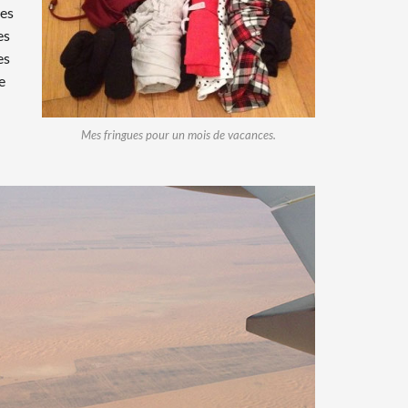
res
es
es
e
Mes fringues pour un mois de vacances.