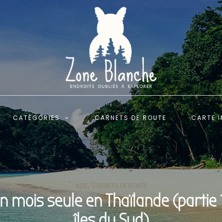
CATÉGORIES
CARNETS DE ROUTE
CARTE I
,
ASIE
CARNETS DE ROUTE
n mois seule en Thaïlande (partie 1
îles du Sud)