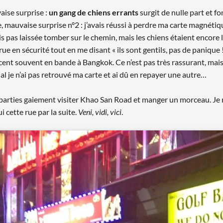
vaise surprise :
un gang de chiens errants
surgit de nulle part et f
, mauvaise surprise n°2 : j’avais réussi à perdre ma carte magnétique
s pas laissée tomber sur le chemin, mais les chiens étaient encore là.
 en sécurité tout en me disant « ils sont gentils, pas de panique ! 
ent souvent en bande à Bangkok. Ce n’est pas très rassurant, mais a
nal je n’ai pas retrouvé ma carte et ai dû en repayer une autre…
arties gaiement visiter Khao San Road et manger un morceau. Je ne
i cette rue par la suite.
Veni, vidi, vici
.