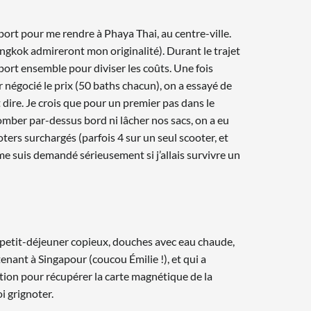
oport pour me rendre à Phaya Thai, au centre-ville.
ngkok admireront mon originalité). Durant le trajet
port ensemble pour diviser les coûts. Une fois
r négocié le prix (50 baths chacun), on a essayé de
dire. Je crois que pour un premier pas dans le
omber par-dessus bord ni lâcher nos sacs, on a eu
ters surchargés (parfois 4 sur un seul scooter, et
me suis demandé sérieusement si j’allais survivre un
, petit-déjeuner copieux, douches avec eau chaude,
enant à Singapour (coucou Émilie !), et qui a
aution pour récupérer la carte magnétique de la
i grignoter.